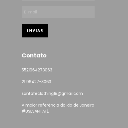
Contato
5521964273063
21 96427-3063
santafeclothing18@gmail.com
A maior referência do Rio de Janeiro
#USESANTAFÉ