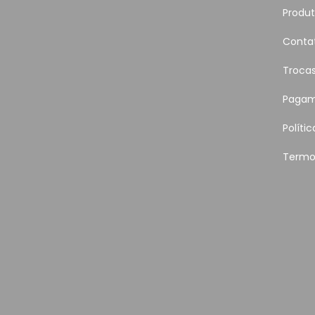
Produ
Conta
Troca
Pagam
Políti
Termo