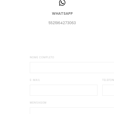
WHATSAPP
5521964273063
NOME COMPLETO
E-MAIL
TELEFO
MENSAGEM