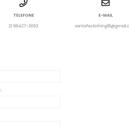
TELEFONE
E-MAIL
21 96427-3063
santafeclothing18@gmail
NE