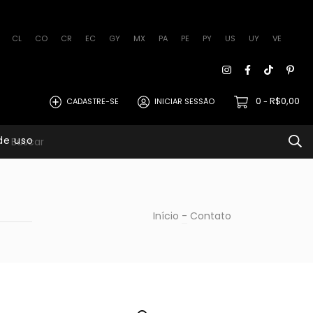
CL
CO
CR
EC
GY
MX
PA
PE
PY
US
UY
VE
0
R$0,00
CADASTRE-SE
INICIAR SESSÃO
-
de uso
Início
-
Contato