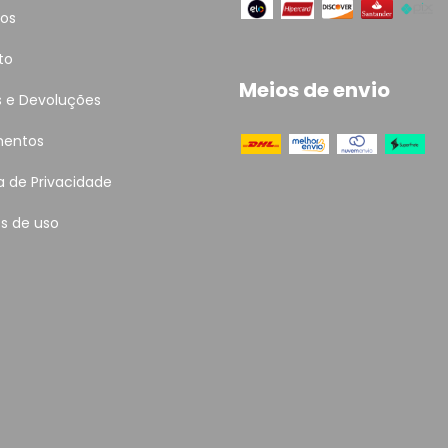
tos
to
Meios de envio
s e Devoluções
entos
ca de Privacidade
s de uso